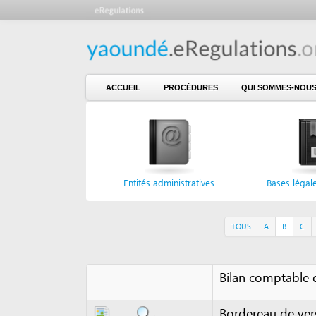
ACCUEIL
PROCÉDURES
QUI SOMMES-NOUS ?
Entités administratives
Bases légales et n
TOUS
A
B
C
D
E
Bilan comptable de l'en
Bordereau de versement