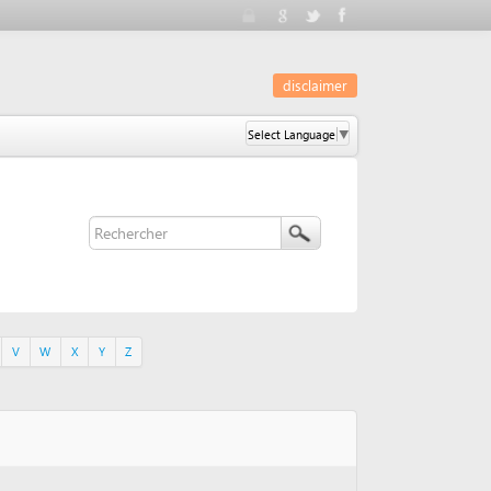
disclaimer
Select Language
▼
Y
Z