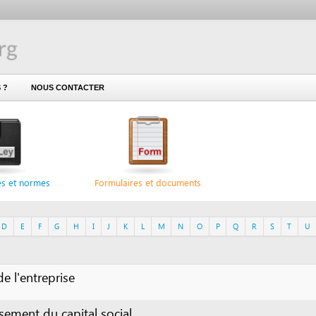
NOUS CONTACTER
ormes
Formulaires et documents
F
G
H
I
J
K
L
M
N
O
P
Q
R
S
T
U
V
W
X
treprise
 du capital social