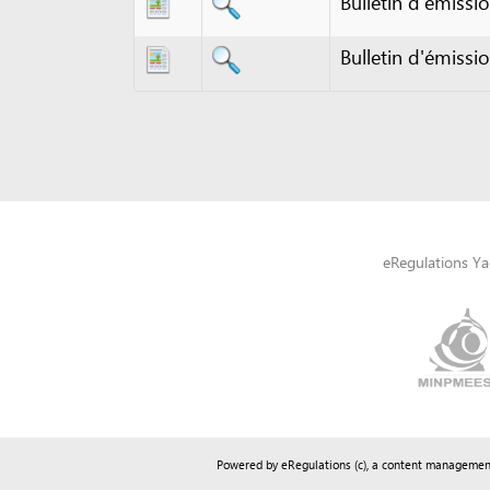
eRegulations Yaoundé a
Powered by eRegulations (c), a content management syste