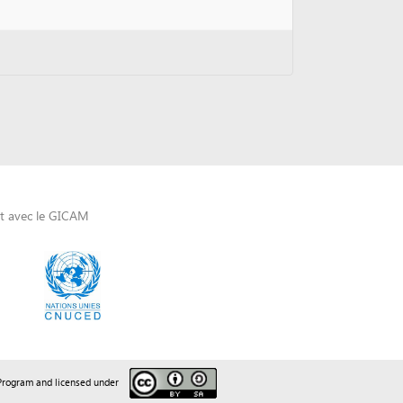
AM
sed under