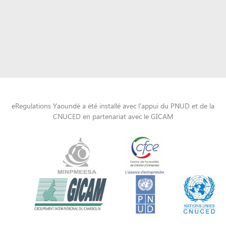
eRegulations Yaoundé a été installé avec l'appui du PNUD et de la
CNUCED en partenariat avec le GICAM
Powered by eRegulations (c), a content management system developed by UNCTAD's
Investment and Enterprise Division
,
Business Facilitation Program
and licensed under