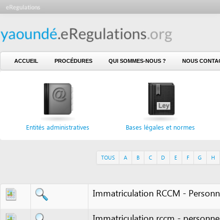
ACCUEIL
PROCÉDURES
QUI SOMMES-NOUS ?
NOUS CONTACTER
Entités administratives
Bases légales et normes
Formu
TOUS
A
B
C
D
E
F
G
H
I
J
Immatriculation RCCM - Personne mor
Immatriculation rccm - personne mora