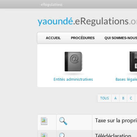
ACCUEIL
PROCÉDURES
QUI SOMMES-NOUS ?
Entités administratives
Bases légales et n
TOUS
A
B
C
D
E
Taxe sur la propriété f
Télédéclaration