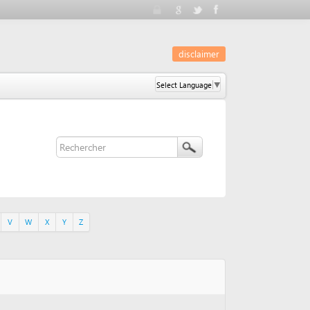
disclaimer
Select Language
▼
Y
Z