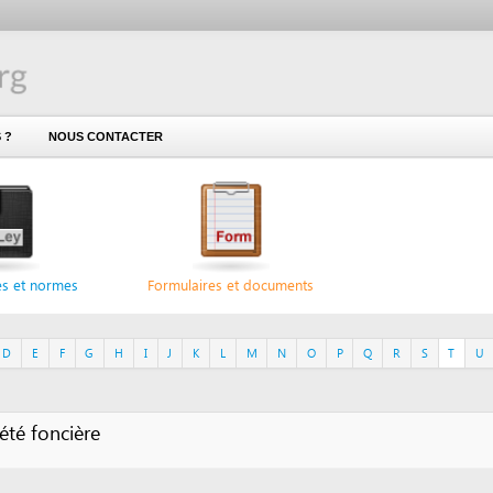
NOUS CONTACTER
ormes
Formulaires et documents
F
G
H
I
J
K
L
M
N
O
P
Q
R
S
T
U
V
W
X
oncière