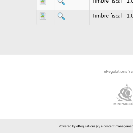
eRegulations Yaoundé a
Powered by eRegulations (c), a content management syste