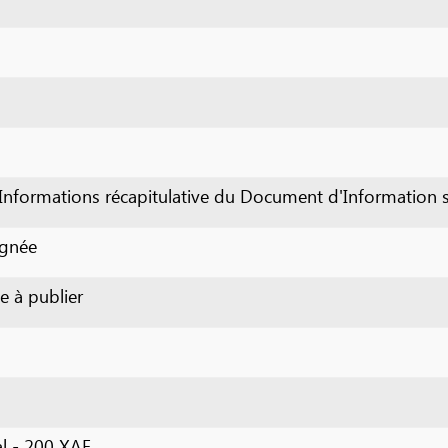
rmations récapitulative du Document d'Information sur le Pers
blier
00 XAF
00 XAF