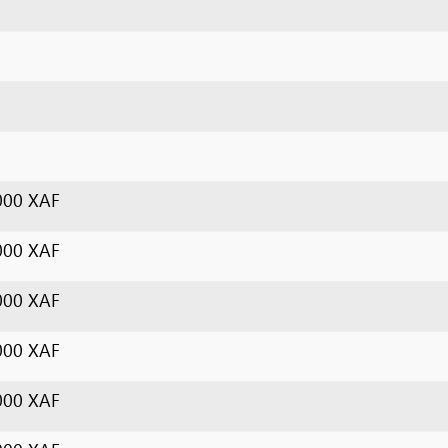
AF
AF
AF
AF
AF
AF
AF
1
2
3
next