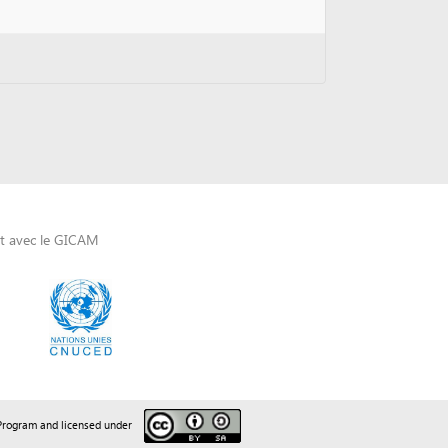
AM
sed under