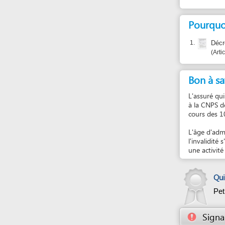
Bon à savoir
L'assuré qui atteint
à la CNPS depuis a
cours des 10 derniè
L'âge d'admission à
l'invalidité s'il es
une activité salar
Qui certif
Petit EBOL
Signaler un
En cas de pr