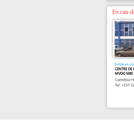
Entité en charge
CENTRE DE PRÉVOY
MVOG MBI
Carrefour Hyptec ,
Tel: +237 22 00 65 
eRegulations Yaoundé a été installé avec l'appui du PNUD et de la
CNUCED en partenariat avec le GICAM