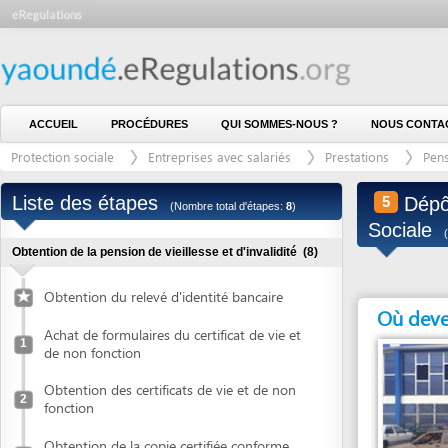
ACCUEIL
PROCÉDURES
QUI SOMMES-NOUS ?
NOUS CONTACTER
Protection sociale
Entreprises avec salariés
Prestations
Pension vieil
Liste des étapes
Dépôt de 
5
(Nombre total d'étapes:
8
)
Sociale
(last modi
Obtention de la pension de vieillesse et d'invalidité
(8)
Obtention du relevé d'identité bancaire
Où devez vous
Achat de formulaires du certificat de vie et
1
de non fonction
Obtention des certificats de vie et de non
2
fonction
Obtention de la copie certifiée conforme
3
de la carte nationale d'identité
Entité en charge