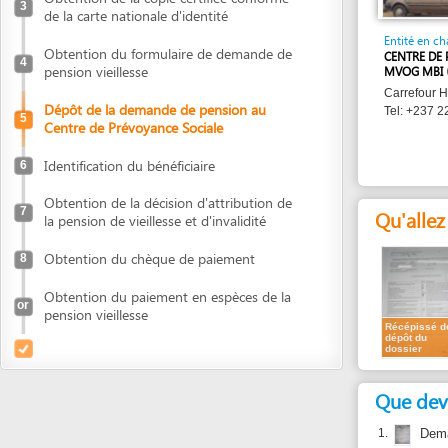
Obtention du formulaire de demande de
CENTRE DE PRÉVOY
4
pension vieillesse
MVOG MBI
Carrefour Hyptec ,
Dépôt de la demande de pension au
Tel: +237 22 00 65 
5
Centre de Prévoyance Sociale
Identification du bénéficiaire
6
Obtention de la décision d'attribution de
7
Qu'allez vous
la pension de vieillesse et d'invalidité
Obtention du chèque de paiement
8
Obtention du paiement en espèces de la
or
pension vieillesse
Récépissé de
dépôt du
dossier
Que devez vou
1.
Demande de 
2.
Photo d'iden
3.
Etat de contr
4.
Bulletins de
deux par anné