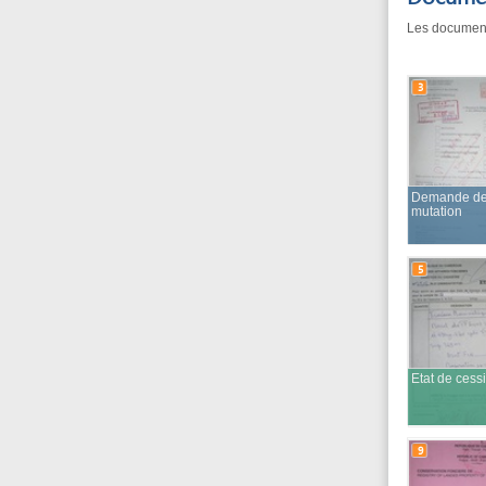
Demande de
mutation
5
Etat de cession
9
Tire foncier
11