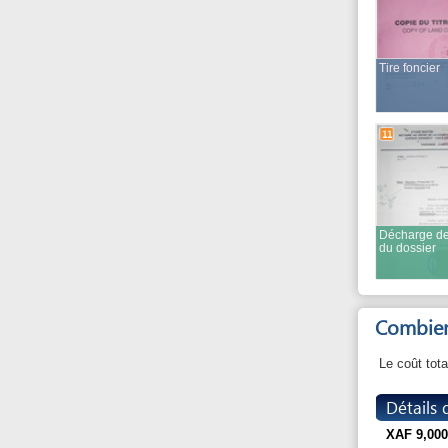
Décharge de dépôt
du dossier
Combien ça c
Le coût total de la
Détails du co
XAF
9,000
pour les timbres fi
de certificats d'ur
XAF
1,000
pour la liasse de f
XAF
27,500
pour l'obtention de
XAF
1,000
pour le timbre fiscal