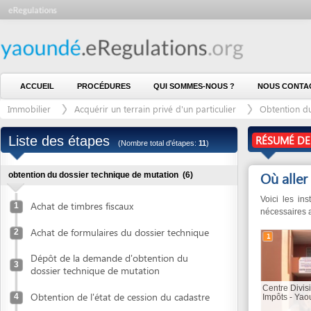
ACCUEIL
PROCÉDURES
QUI SOMMES-NOUS ?
NOUS CONTACTER
Immobilier
Acquérir un terrain privé d'un particulier
Obtention du titre f
Liste des étapes
RÉSUMÉ DE LA P
(Nombre total d'étapes:
11
)
Où aller
(5)
obtention du dossier technique de mutation
(6)
Voici les institution
Achat de timbres fiscaux
1
nécessaires avec cette
Achat de formulaires du dossier technique
2
1
Dépôt de la demande d'obtention du
3
dossier technique de mutation
Centre Divisionnaire
Obtention de l'état de cession du cadastre
4
Impôts - Yaoundé I
Paiement des frais cadastraux
5
9
10