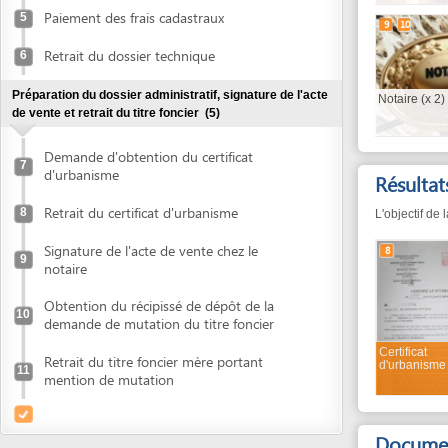
Retrait du dossier technique
6
Préparation du dossier administratif, signature de l'acte
Notaire (x 2)
de vente et retrait du titre foncier
(5)
Demande d'obtention du certificat
7
d'urbanisme
Résultats de 
Retrait du certificat d'urbanisme
8
L'objectif de la procé
Signature de l'acte de vente chez le
8
9
notaire
Obtention du récipissé de dépôt de la
10
demande de mutation du titre foncier
Certificat
Retrait du titre foncier mère portant
d'urbanisme
11
mention de mutation
Documents né
Les documents avec u
3