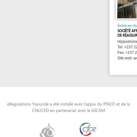
Hippodrome , Yaou
Tel: +237 22 23 31 
Fax: +237 22 23 31
www.saar-
Site web:
eRegulations Yaoundé a été installé avec l'appui du PNUD et de la
CNUCED en partenariat avec le GICAM
Powered by eRegulations (c), a content management system developed by UNCTAD's