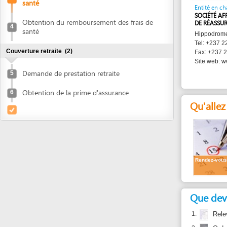
DE RÉASSURANCES 
4
santé
Hippodrome , Yaou
Tel: +237 22 23 31 
Couverture retraite
(2)
Fax: +237 22 23 31
www.saar-
Site web:
Demande de prestation retraite
5
Obtention de la prime d'assurance
6
Qu'allez vous
Rendez-vous
Que devez vou
1.
Relevé de r
2.
Ordonnance
3.
Facture méd
Combien de t