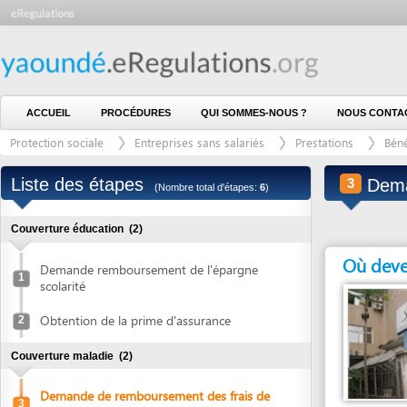
ACCUEIL
PROCÉDURES
QUI SOMMES-NOUS ?
NOUS CONTACTER
Protection sociale
Entreprises sans salariés
Prestations
Bénéficier d
Liste des étapes
Demande 
3
(Nombre total d'étapes:
6
)
Couverture éducation
(2)
Où devez vous
Demande remboursement de l'épargne
1
scolarité
Obtention de la prime d'assurance
2
Couverture maladie
(2)
Demande de remboursement des frais de
3
santé
Entité en charge
SOCIÉTÉ AFRICAINE
Obtention du remboursement des frais de