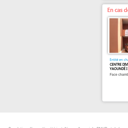
Entité en charge
CENTRE DIVISIONNA
YAOUNDÉ I
Face chambre de c
eRegulations Yaoundé a été installé avec l'appui du PNUD et de la
CNUCED en partenariat avec le GICAM