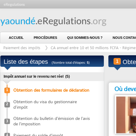
ACCUEIL
PROCÉDURES
QUI SOMMES-NOUS ?
NOUS CONTACTER
Paiement des impôts
CA annuel entre 10 et 50 millions FCFA - Régime simplif
Liste des étapes
Obtention
1
(Nombre total d'étapes:
5
)
Impôt annuel sur le revenu net réel
(5)
Où devez vous
Obtention des formulaires de déclaration
1
Obtention du visa du gestionnaire
2
d'impôt
Obtention du bulletin d'émission de l'avis
3
de l'imposition
Paiement du solde d'impôt
4
Entité en charge
CENTRE DIVISIONNA
Retrait de la quittance
5