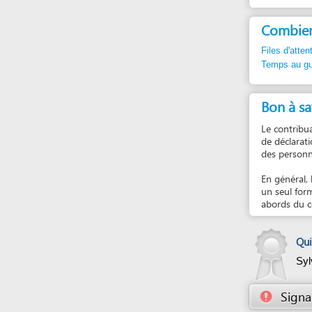
Temps au guichet:
Bon à savoir
Le contribuable, se
de déclaration annu
des personnes mora
En général, le cont
un seul formulaire 
abords du centre d
Qui certif
Sylvie ME
Signaler un
En cas de pro