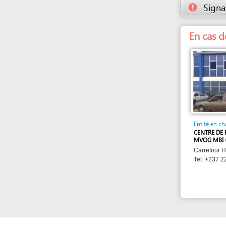
Entité en charge
CENTRE DE PRÉVOY
MVOG MBI
Carrefour Hyptec ,
Tel: +237 22 00 65 
eRegulations Yaoundé a été installé avec l'appui du PNUD et de la
CNUCED en partenariat avec le GICAM