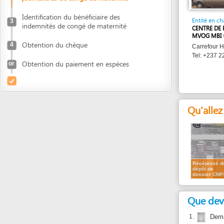
indemnités de congé de maternité
CENTRE DE PRÉVOY
MVOG MBI
Obtention du chèque
4
Carrefour Hyptec ,
Tel: +237 22 00 65 
Obtention du paiement en espèces
or
Qu'allez vous
Récépissé de
dépôt de
dossier CNPS
Que devez vou
1.
Demande des
2.
Bulletin de
des six derni
3.
Décision de
délivrée par 