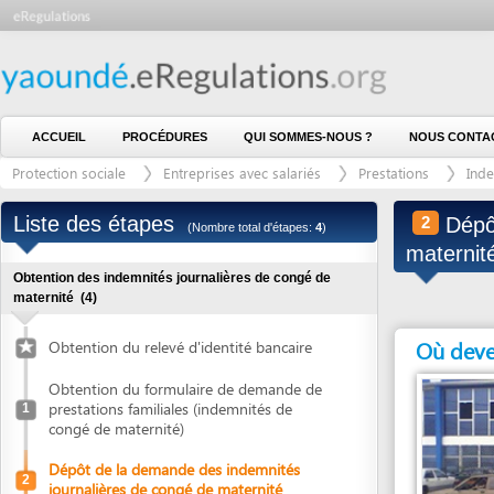
ACCUEIL
PROCÉDURES
QUI SOMMES-NOUS ?
NOUS CONTACTER
Protection sociale
Entreprises avec salariés
Prestations
Indemnités 
Liste des étapes
Dépôt de 
2
(Nombre total d'étapes:
4
)
maternité
(last 
Obtention des indemnités journalières de congé de
maternité
(4)
Où devez vous
Obtention du relevé d'identité bancaire
Obtention du formulaire de demande de
prestations familiales (indemnités de
1
congé de maternité)
Dépôt de la demande des indemnités
2
journalières de congé de maternité
Identification du bénéficiaire des
Entité en charge
3