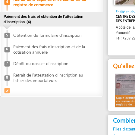
CENTRE DES FORMAL
Paiement des frais et obtention de l'attestation
DES ENTREPRISES (C
d'inscription
(4)
A côté de la Maison 
Yaoundé
Obtention du formulaire d'inscription
5
Tel: +237 22 20 45 
Paiement des frais d'inscription et de la
6
cotisation annuelle
Dépôt du dossier d'inscription
Qu'allez vous
7
Retrait de l'attestation d'inscription au
8
fichier des importateurs
Copie certifiée
conforme du
registre de
commerce
Combien de t
Files d'attente:
max
Temps au guichet:
Signaler un