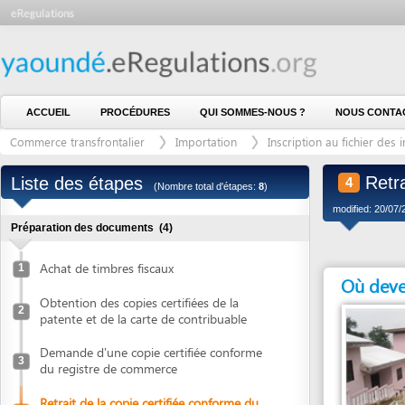
ACCUEIL
PROCÉDURES
QUI SOMMES-NOUS ?
NOUS CONTACTER
Commerce transfrontalier
Importation
Inscription au fichier des importa
Retrait d
Liste des étapes
4
(Nombre total d'étapes:
8
)
modified: 20/07/2015)
Préparation des documents
(4)
Achat de timbres fiscaux
1
Où devez vous
Obtention des copies certifiées de la
2
patente et de la carte de contribuable
Demande d'une copie certifiée conforme
3
du registre de commerce
Retrait de la copie certifiée conforme du
4
registre de commerce
Entité en charge