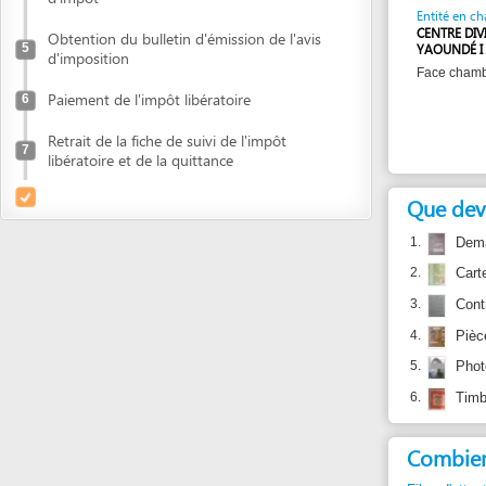
YAOUNDÉ I
d'imposition
Face chambre de c
Paiement de l'impôt libératoire
6
Retrait de la fiche de suivi de l'impôt
7
libératoire et de la quittance
Que devez vou
1.
Demande d'ob
2.
Carte de con
3.
Contrat de b
4.
Pièce d'Iden
5.
Photo d'ident
6.
Timbre fisc
Combien de t
Files d'attente:
min
Temps au guichet:
Bon à savoir