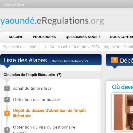
ACCUEIL
PROCÉDURES
QUI SOMMES-NOUS ?
NOUS CONTACTER
Paiement des impôts
CA annuel < 10 millions FCFA - régime de l'Impôt Libéra
Liste des étapes
Dépôt du d
3
(Nombre total d'étapes:
7
)
Obtention de l'impôt libératoire
(7)
Où devez vous
Achat du timbre fiscal
1
Obtention des formulaires
2
Dépôt du dossier d'obtention de l'impôt
3
libératoire
Obtention du visa du gestionnaire
4
d'impôt
Entité en charge
CENTRE DIVISIONNA
Obtention du bulletin d'émission de l'avis
5