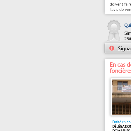
En cas de pro
foncières
Entité en charge
DÉLÉGATION DÉPAR
DOMAINES ET DES A
Immeuble Tchanke, 
- Elig-Essono , Yao