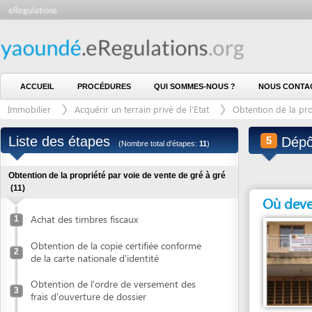
ACCUEIL
PROCÉDURES
QUI SOMMES-NOUS ?
NOUS CONTACTER
Immobilier
Acquérir un terrain privé de l'Etat
Obtention de la propriété 
Liste des étapes
Dépôt de 
5
(Nombre total d'étapes:
11
)
Obtention de la propriété par voie de vente de gré à gré
(11)
Où devez vous
Achat des timbres fiscaux
1
Obtention de la copie certifiée conforme
2
de la carte nationale d'identité
Obtention de l'ordre de versement des
3
frais d'ouverture de dossier
Paiement des frais d'ouverture du dossier
Entité en charge
4
DÉLÉGATION DÉPAR