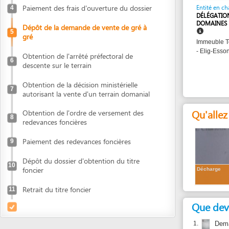
DOMAINES ET DES A
Dépôt de la demande de vente de gré à
5
gré
Immeuble Tchanke, 
- Elig-Essono , Yao
Obtention de l'arrêté préfectoral de
6
descente sur le terrain
Obtention de la décision ministérielle
7
autorisant la vente d'un terrain domanial
Qu'allez vous
Obtention de l'ordre de versement des
8
redevances foncières
Paiement des redevances foncières
9
Dépôt du dossier d'obtention du titre
10
foncier
Décharge
Retrait du titre foncier
11
Que devez vou
1.
Demande d'at
le timbre fis
2.
Plan de la p
3.
Quittance de